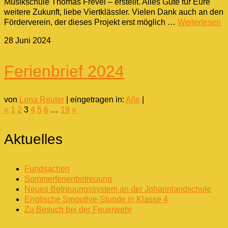
Musikschule Thomas Frevel – erstellt. Alles Gute für Eure
weitere Zukunft, liebe Viertklässler. Vielen Dank auch an den
Förderverein, der dieses Projekt erst möglich …
Weiterlesen
28
Juni 2024
Ferienbrief 2024
von
Lena Reuter
|
eingetragen in:
Alle
|
«
1
2
3
4
5
6
…
19
»
Aktuelles
Fundsachen
Sommerferienbetreuung
Neues Betreuungssystem an der Johannlandschule
Englische Smoothie-Stunde in Klasse 4
Zu Besuch bei der Feuerwehr