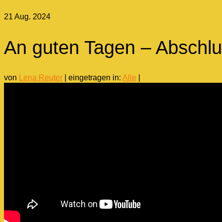
21
Aug. 2024
An guten Tagen – Abschlu
von
Lena Reuter
|
eingetragen in:
Alle
|