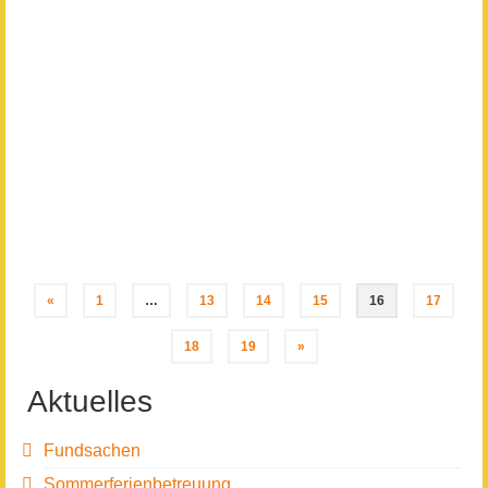
16
Wochenplan Klasse
MÄRZ 2020
2 und 3
von
Lena Reuter
|
eingetragen in:
Alle
|
Download als PDF Download als PDF
«
1
…
13
14
15
16
17
18
19
»
Aktuelles
Fundsachen
Sommerferienbetreuung